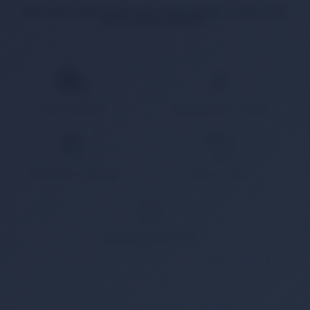
İlgili ürün bulunamadı veya satışa kapalı. Lütfen daha
sonra tekrar deneyin.
HIZLI KARGO
KAMPANYALI ÜRÜN
GÜVENLİ ÖDEME
KOLAY İADE
WHATSAPP SİPARİŞ
7x24 Whatsapp Üzerinden de Sipariş Verebilirsiniz.