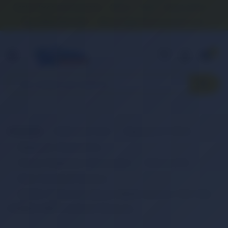
Banka Hesap Numaralarımız
İletişim
S.S.S.
Detaylı Arama
0 (850) 840 1638
satis@onlinereyonum.com
Hakkımızda
0
Anasayfa
Elektronik Ürün
Bilgisayar & Tablet
Bilgisayar Aksesuarları
Dizüstü Bilgisayar Aksesuarları
Batarya (Pil)
Retro Notebook Batarya
RETRO Toshiba Dynabook NB500, Satellite T210, T230,
PA3820U-1BRS Notebook Bataryası