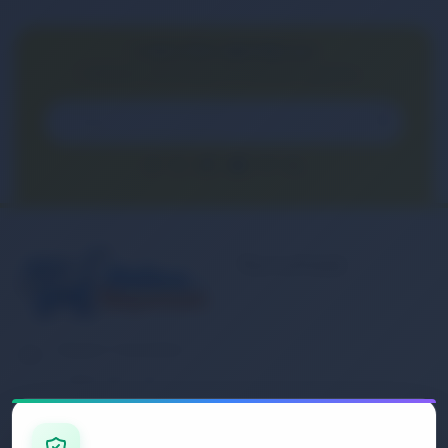
E-BÜLTEN ABONELİĞİ
E-Bülten aboneliği ile fırsatları kaçırma...
Kurumsal
Banka Hesap
Numaralarımız
Müşteri Hizmetleri
İletişim
0 (850) 840 1638
Sipariş Takibi
Gizlilik ve Kullanım Şartları
E-Posta Adresi
Mesafeli Satış Sözleşmesi