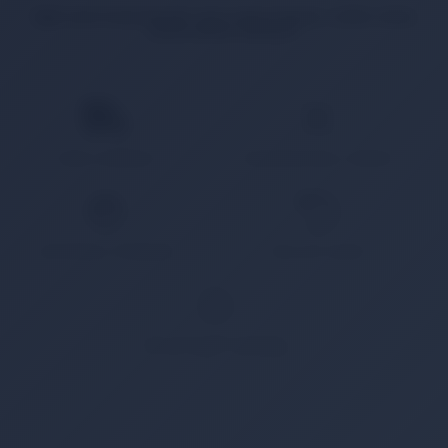
İlgili ürün bulunamadı veya satışa kapalı. Lütfen daha
sonra tekrar deneyin.
HIZLI KARGO
KAMPANYALI ÜRÜN
GÜVENLİ ÖDEME
KOLAY İADE
WHATSAPP SİPARİŞ
7x24 Whatsapp Üzerinden de Sipariş Verebilirsiniz.