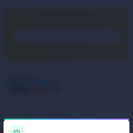
E-BÜLTEN ABONELİĞİ
E-Bülten aboneliği ile fırsatları kaçırma...
Kurumsal
Banka Hesap
Numaralarımız
Müşteri Hizmetleri
İletişim
0 (850) 840 1638
Sipariş Takibi
Gizlilik ve Kullanım Şartları
E-Posta Adresi
Mesafeli Satış Sözleşmesi