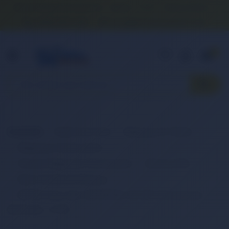
Banka Hesap Numaralarımız
İletişim
S.S.S.
Detaylı Arama
0 (850) 840 1638
satis@onlinereyonum.com
Hakkımızda
0
Anasayfa
Elektronik Ürün
Bilgisayar & Tablet
Bilgisayar Aksesuarları
Dizüstü Bilgisayar Aksesuarları
Batarya (Pil)
Retro Notebook Batarya
RETRO Sony Vaio VGP-BPS18, VGP-BPL18 Notebook
Bataryası - 6 Cell