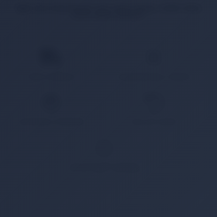
İlgili ürün bulunamadı veya satışa kapalı. Lütfen daha
sonra tekrar deneyin.
HIZLI KARGO
KAMPANYALI ÜRÜN
GÜVENLİ ÖDEME
KOLAY İADE
WHATSAPP SİPARİŞ
7x24 Whatsapp Üzerinden de Sipariş Verebilirsiniz.