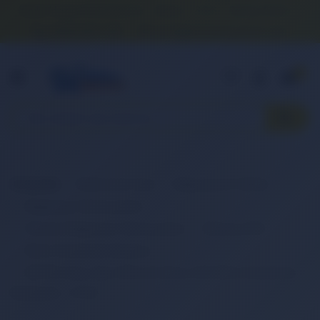
Banka Hesap Numaralarımız
İletişim
S.S.S.
Detaylı Arama
0 (850) 840 1638
satis@onlinereyonum.com
Hakkımızda
0
Anasayfa
Elektronik Ürün
Bilgisayar & Tablet
Bilgisayar Aksesuarları
Dizüstü Bilgisayar Aksesuarları
Batarya (Pil)
Retro Notebook Batarya
RETRO Sony Vaio VGN-UX Serisi VGP-BPL6 Notebook
Bataryası - 4 Cell