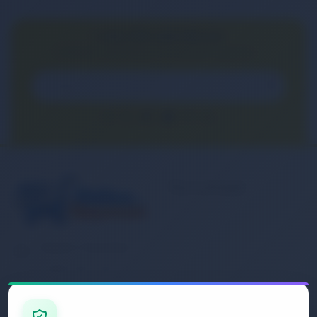
E-BÜLTEN ABONELİĞİ
E-Bülten aboneliği ile fırsatları kaçırma...
Kurumsal
Banka Hesap
Numaralarımız
Müşteri Hizmetleri
İletişim
0 (850) 840 1638
Sipariş Takibi
Gizlilik ve Kullanım Şartları
E-Posta Adresi
Mesafeli Satış Sözleşmesi