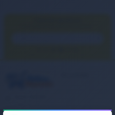
E-BÜLTEN ABONELİĞİ
E-Bülten aboneliği ile fırsatları kaçırma...
Kurumsal
Banka Hesap
Numaralarımız
Müşteri Hizmetleri
İletişim
0 (850) 840 1638
Sipariş Takibi
Gizlilik ve Kullanım Şartları
E-Posta Adresi