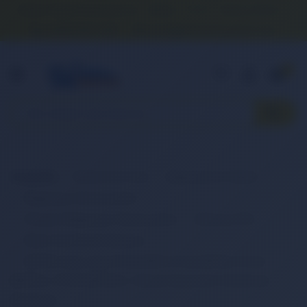
Banka Hesap Numaralarımız
İletişim
S.S.S.
Detaylı Arama
0 (850) 840 1638
satis@onlinereyonum.com
Hakkımızda
0
Anasayfa
Elektronik Ürün
Bilgisayar & Tablet
Bilgisayar Aksesuarları
Dizüstü Bilgisayar Aksesuarları
Batarya (Pil)
Retro Notebook Batarya
RETRO Sony Vaio PCGA-BP51, PCGA-BP51A, PCGA-
BP51A/L, PCGA-BP52A/L Yüksek Kapasiteli Notebook
Bataryası