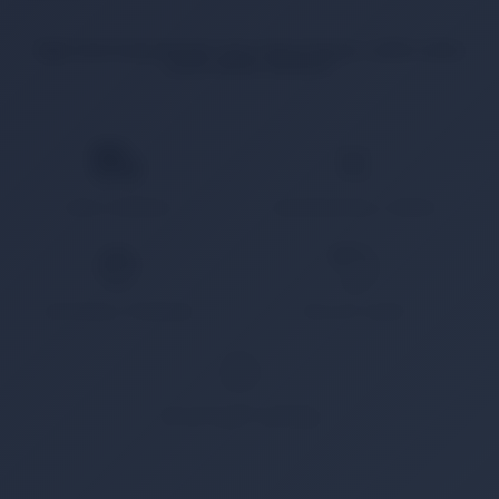
İlgili ürün bulunamadı veya satışa kapalı. Lütfen daha
sonra tekrar deneyin.
HIZLI KARGO
KAMPANYALI ÜRÜN
GÜVENLİ ÖDEME
KOLAY İADE
WHATSAPP SİPARİŞ
7x24 Whatsapp Üzerinden de Sipariş Verebilirsiniz.