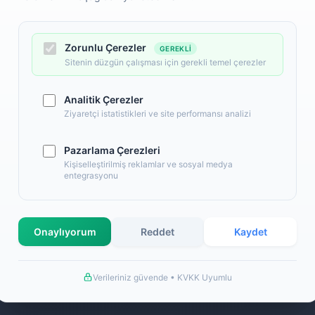
Zorunlu Çerezler
GEREKLI
Sitenin düzgün çalışması için gerekli temel çerezler
Analitik Çerezler
Ziyaretçi istatistikleri ve site performansı analizi
Pazarlama Çerezleri
l
Alışveriş
Kişiselleştirilmiş reklamlar ve sosyal medya
entegrasyonu
 Numaralarımız
Banka Hesap Numaralarımız
İletişim
S.S.S.
Onaylıyorum
Reddet
Kaydet
llanım Şartları
Detaylı Arama
ş Sözleşmesi
Hakkımızda
Verileriniz güvende • KVKK Uyumlu
a Bilgileri
de