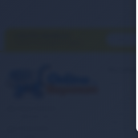
E-BÜLTEN ABONELİĞİ
E-Bülten aboneliği ile fırsatları
kaçırma...
Kurumsa
Banka Hesap
İletişim
Sipariş Takibi
Gizlilik ve Ku
Müşteri Hizmetleri
Mesafeli Satı
0 (850) 840 1638
Kargo ve Taşım
E-Posta Adresi
Garanti ve İa
satis@onlinereyonum.com