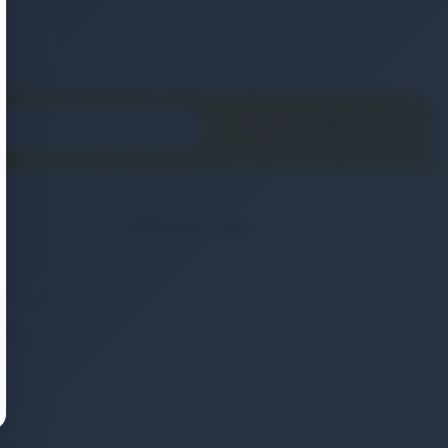
Kategoriler
2. El & Teşhir Ürünler
Elektronik Ürün
Ev & Yaşam
Kozmetik & Kişisel Bakım
Moda & Aksesuar
Otomobil & Motosiklet
Telefonlar & Telefon Akseuarları