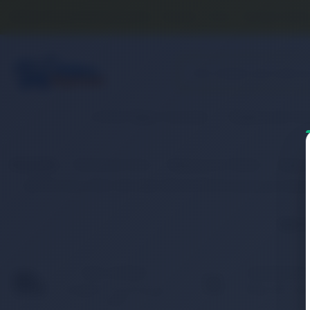
Banka Hesap Numaralarımız
İletişim
S.S.S.
Detaylı Aram
2. El & Teşhir Ürünler
Elektronik Ür
Anasayfa
Elektronik Ürün
Bilgisayar & Tablet
Bilgis
RETRO Sony 19.5V 3.9A 76W VGP-AC19V34 Notebook Adap
İlgili
HIZLI KARGO
KAMPANYAL
Türkiye’nin her yerine hızlı
Birbirinden fark
ve 2.000 TL üzeri ücretsiz
ürünler için indir
kargo