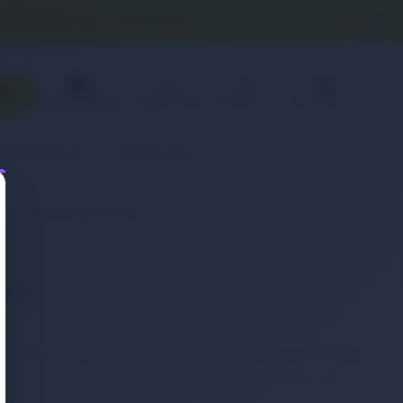
0 (850) 840 1638
satis@onlinereyonum.com
Favorilerim
Üye Paneli
Sepetim(
0
)
Sipariş Takibi
& Aksesuar
Otomobil & Motosiklet
r
Retro Notebook Adaptör
eneyin.
KOLAY İADE
WHATSAPP SİPARİŞ
7x24 Whatsapp Üzerinden
ığınız ürünü iade etmek
de Sipariş Verebilirsiniz.
ç bu kadar kolay
mamıştı