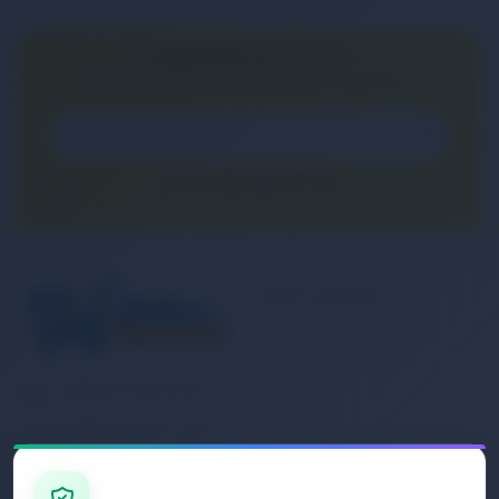
E-BÜLTEN ABONELİĞİ
E-Bülten aboneliği ile fırsatları kaçırma...
Kurumsal
Banka Hesap
Numaralarımız
Müşteri Hizmetleri
İletişim
0 (850) 840 1638
Sipariş Takibi
Gizlilik ve Kullanım Şartları
E-Posta Adresi
Mesafeli Satış Sözleşmesi