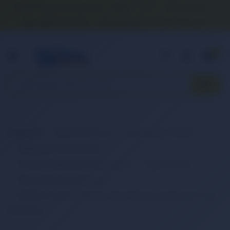
Banka Hesap Numaralarımız
İletişim
S.S.S.
Detaylı Arama
0 (850) 840 1638
satis@onlinereyonum.com
Hakkımızda
0
Anasayfa
Elektronik Ürün
Bilgisayar & Tablet
Bilgisayar Aksesuarları
Dizüstü Bilgisayar Aksesuarları
Batarya (Pil)
Retro Notebook Batarya
RETRO Siemens Simatic Field PG M6, SP306 Notebook
Bataryası