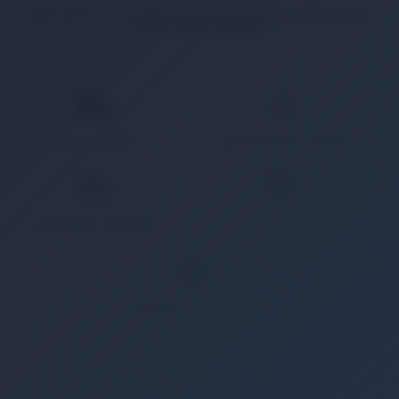
İlgili ürün bulunamadı veya satışa kapalı. Lütfen daha
sonra tekrar deneyin.
HIZLI KARGO
KAMPANYALI ÜRÜN
GÜVENLİ ÖDEME
KOLAY İADE
WHATSAPP SİPARİŞ
7x24 Whatsapp Üzerinden de Sipariş Verebilirsiniz.