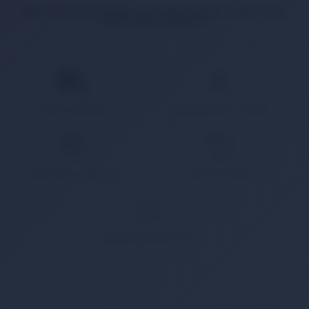
İlgili ürün bulunamadı veya satışa kapalı. Lütfen daha
sonra tekrar deneyin.
HIZLI KARGO
KAMPANYALI ÜRÜN
GÜVENLİ ÖDEME
KOLAY İADE
WHATSAPP SİPARİŞ
7x24 Whatsapp Üzerinden de Sipariş Verebilirsiniz.