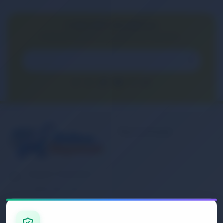
E-BÜLTEN ABONELİĞİ
E-Bülten aboneliği ile fırsatları kaçırma...
Kurumsal
Banka Hesap
Numaralarımız
Müşteri Hizmetleri
İletişim
0 (850) 840 1638
Sipariş Takibi
Gizlilik ve Kullanım Şartları
E-Posta Adresi
Mesafeli Satış Sözleşmesi