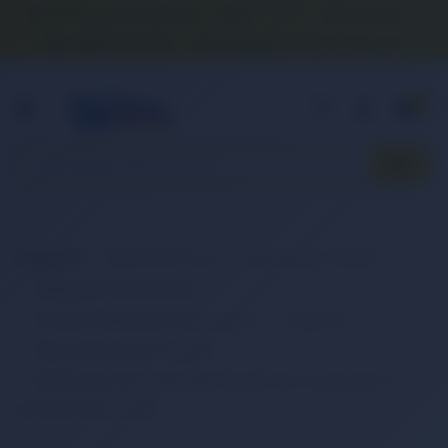
Banka Hesap Numaralarımız
İletişim
S.S.S.
Detaylı Arama
0 (850) 840 1638
satis@onlinereyonum.com
Hakkımızda
0
Anasayfa
Elektronik Ürün
Bilgisayar & Tablet
Bilgisayar Aksesuarları
Dizüstü Bilgisayar Aksesuarları
Adaptör
Retro Notebook Adaptör
RETRO MSI 20V 12A 240W 4.5mm Pinli Uç Notebook
Adaptör RPA-AC334