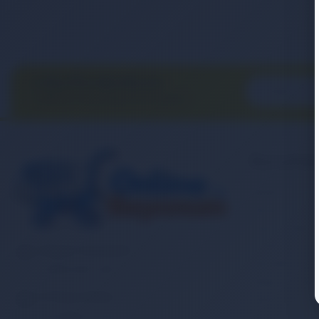
E-BÜLTEN ABONELİĞİ
E-Bülten aboneliği ile fırsatları
kaçırma...
Kurumsa
Banka Hesap
İletişim
Sipariş Takibi
Gizlilik ve Ku
Müşteri Hizmetleri
Mesafeli Satı
0 (850) 840 1638
Kargo ve Taşım
E-Posta Adresi
Garanti ve İa
satis@onlinereyonum.com