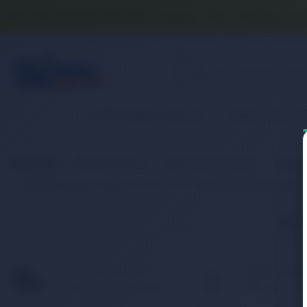
Banka Hesap Numaralarımız
İletişim
S.S.S.
Detaylı Aram
2. El & Teşhir Ürünler
Elektronik Ür
Anasayfa
Elektronik Ürün
Bilgisayar & Tablet
Bilgis
RETRO Lenovo Yoga 2 13, L13M6P71 Notebook Bataryası
İlgili
HIZLI KARGO
KAMPANYAL
Türkiye’nin her yerine hızlı
Birbirinden fark
ve 2.000 TL üzeri ücretsiz
ürünler için indir
kargo