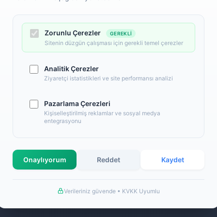
Zorunlu Çerezler
GEREKLI
Sitenin düzgün çalışması için gerekli temel çerezler
Analitik Çerezler
Ziyaretçi istatistikleri ve site performansı analizi
Pazarlama Çerezleri
l
Alışveriş
Kişiselleştirilmiş reklamlar ve sosyal medya
entegrasyonu
 Numaralarımız
Banka Hesap Numaralarımız
İletişim
S.S.S.
Onaylıyorum
Reddet
Kaydet
llanım Şartları
Detaylı Arama
ş Sözleşmesi
Hakkımızda
Verileriniz güvende • KVKK Uyumlu
a Bilgileri
de