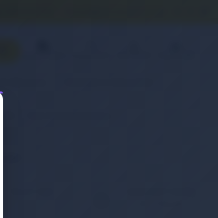
0 (850) 840 1638
satis@onlinereyonum.com
Favorilerim
Üye Paneli
Sepetim(
0
)
Sipariş Takibi
& Aksesuar
Otomobil & Motosiklet
(Pil)
Retro Notebook Batarya
eneyin.
KOLAY İADE
WHATSAPP SİPARİŞ
7x24 Whatsapp Üzerinden
ığınız ürünü iade etmek
de Sipariş Verebilirsiniz.
ç bu kadar kolay
mamıştı