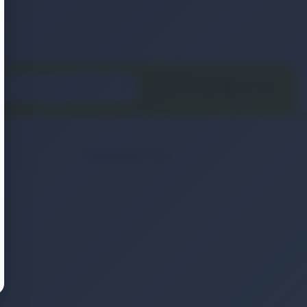
Kategoriler
2. El & Teşhir Ürünler
Elektronik Ürün
Ev & Yaşam
Kozmetik & Kişisel Bakım
Moda & Aksesuar
Otomobil & Motosiklet
Telefonlar & Telefon Akseuarları