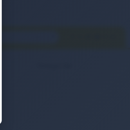
Kategoriler
2. El & Teşhir Ürünler
Elektronik Ürün
Ev & Yaşam
Kozmetik & Kişisel Bakım
Moda & Aksesuar
Otomobil & Motosiklet
Telefonlar & Telefon Akseuarları