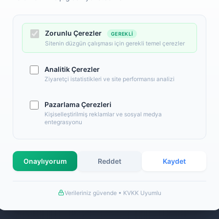
Zorunlu Çerezler
GEREKLI
Sitenin düzgün çalışması için gerekli temel çerezler
Analitik Çerezler
Ziyaretçi istatistikleri ve site performansı analizi
Pazarlama Çerezleri
l
Alışveriş
Kişiselleştirilmiş reklamlar ve sosyal medya
entegrasyonu
 Numaralarımız
Banka Hesap Numaralarımız
İletişim
S.S.S.
Onaylıyorum
Reddet
Kaydet
llanım Şartları
Detaylı Arama
ş Sözleşmesi
Hakkımızda
Verileriniz güvende • KVKK Uyumlu
a Bilgileri
de