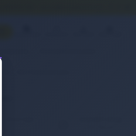
0 (850) 840 1638
satis@onlinereyonum.com
Favorilerim
Üye Paneli
Sepetim(
0
)
Sipariş Takibi
& Aksesuar
Otomobil & Motosiklet
(Pil)
Retro Notebook Batarya
eneyin.
KOLAY İADE
WHATSAPP SİPARİŞ
7x24 Whatsapp Üzerinden
ığınız ürünü iade etmek
de Sipariş Verebilirsiniz.
ç bu kadar kolay
mamıştı