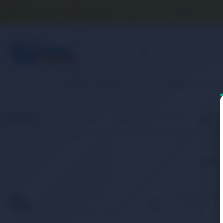
Banka Hesap Numaralarımız
İletişim
S.S.S.
Detaylı Aram
2. El & Teşhir Ürünler
Elektronik Ür
Anasayfa
Elektronik Ürün
Bilgisayar & Tablet
Bilgis
RETRO Lenovo Y50-70, Y50-80, L13M4P02, L13N4P01 Noteb
İlgili
HIZLI KARGO
KAMPANYAL
Türkiye’nin her yerine hızlı
Birbirinden fark
ve 2.000 TL üzeri ücretsiz
ürünler için indir
kargo