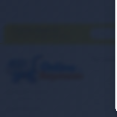
E-BÜLTEN ABONELİĞİ
E-Bülten aboneliği ile fırsatları
kaçırma...
Kurumsa
Banka Hesap
İletişim
Sipariş Takibi
Gizlilik ve Ku
Müşteri Hizmetleri
Mesafeli Satı
0 (850) 840 1638
Kargo ve Taşım
E-Posta Adresi
Garanti ve İa
satis@onlinereyonum.com