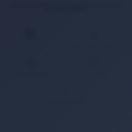
İlgili ürün bulunamadı veya satışa kapalı. Lütfen daha
sonra tekrar deneyin.
HIZLI KARGO
KAMPANYALI ÜRÜN
GÜVENLİ ÖDEME
KOLAY İADE
WHATSAPP SİPARİŞ
7x24 Whatsapp Üzerinden de Sipariş Verebilirsiniz.