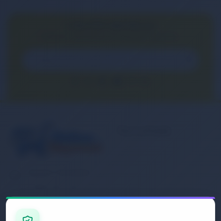
E-BÜLTEN ABONELİĞİ
E-Bülten aboneliği ile fırsatları kaçırma...
Kurumsal
Banka Hesap
Numaralarımız
Müşteri Hizmetleri
İletişim
0 (850) 840 1638
Sipariş Takibi
Gizlilik ve Kullanım Şartları
E-Posta Adresi
Mesafeli Satış Sözleşmesi