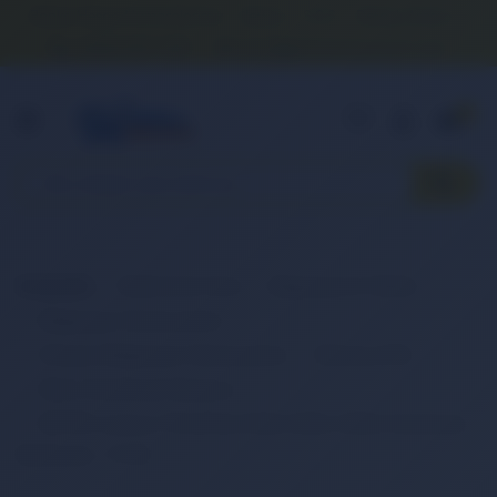
Banka Hesap Numaralarımız
İletişim
S.S.S.
Detaylı Arama
0 (850) 840 1638
satis@onlinereyonum.com
Hakkımızda
0
Anasayfa
Elektronik Ürün
Bilgisayar & Tablet
Bilgisayar Aksesuarları
Dizüstü Bilgisayar Aksesuarları
Batarya (Pil)
Retro Notebook Batarya
RETRO Lenovo ThinkPad X220, X220i, X220s Notebook
Bataryası - 9 Cell