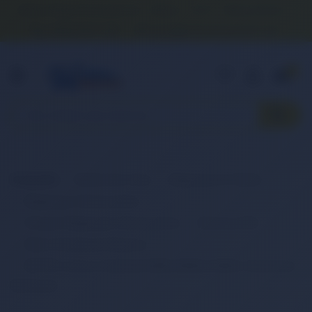
Banka Hesap Numaralarımız
İletişim
S.S.S.
Detaylı Arama
0 (850) 840 1638
satis@onlinereyonum.com
Hakkımızda
0
Anasayfa
Elektronik Ürün
Bilgisayar & Tablet
Bilgisayar Aksesuarları
Dizüstü Bilgisayar Aksesuarları
Batarya (Pil)
Retro Notebook Batarya
RETRO Lenovo IdeaPad B450, B450A, B450L Notebook
Bataryası