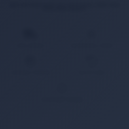
İlgili ürün bulunamadı veya satışa kapalı. Lütfen daha
sonra tekrar deneyin.
HIZLI KARGO
KAMPANYALI ÜRÜN
GÜVENLİ ÖDEME
KOLAY İADE
WHATSAPP SİPARİŞ
7x24 Whatsapp Üzerinden de Sipariş Verebilirsiniz.