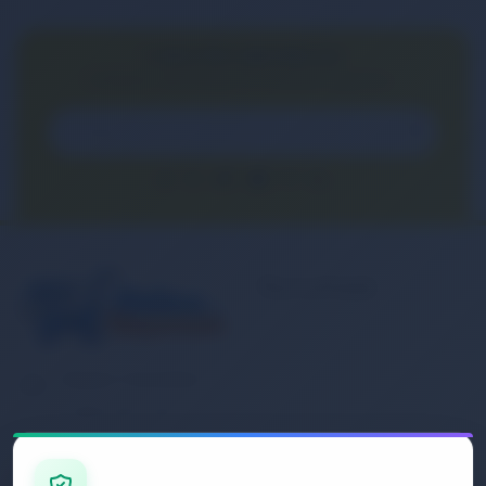
E-BÜLTEN ABONELİĞİ
E-Bülten aboneliği ile fırsatları kaçırma...
Kurumsal
Banka Hesap
Numaralarımız
Müşteri Hizmetleri
İletişim
0 (850) 840 1638
Sipariş Takibi
Gizlilik ve Kullanım Şartları
E-Posta Adresi
Mesafeli Satış Sözleşmesi