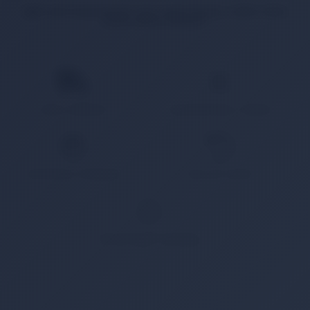
İlgili ürün bulunamadı veya satışa kapalı. Lütfen daha
sonra tekrar deneyin.
HIZLI KARGO
KAMPANYALI ÜRÜN
GÜVENLİ ÖDEME
KOLAY İADE
WHATSAPP SİPARİŞ
7x24 Whatsapp Üzerinden de Sipariş Verebilirsiniz.