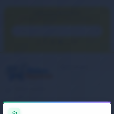
E-BÜLTEN ABONELİĞİ
E-Bülten aboneliği ile fırsatları kaçırma...
Kurumsal
Banka Hesap
Numaralarımız
Müşteri Hizmetleri
İletişim
0 (850) 840 1638
Sipariş Takibi
Gizlilik ve Kullanım Şartları
E-Posta Adresi
Mesafeli Satış Sözleşmesi