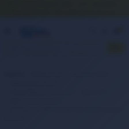
Banka Hesap Numaralarımız
İletişim
S.S.S.
Detaylı Arama
0 (850) 840 1638
satis@onlinereyonum.com
Hakkımızda
0
Anasayfa
Elektronik Ürün
Bilgisayar & Tablet
Bilgisayar Aksesuarları
Dizüstü Bilgisayar Aksesuarları
Batarya (Pil)
Retro Notebook Batarya
RETRO Lenovo 3000 V100, 3000 V200, 40Y8319 Notebook
Bataryası