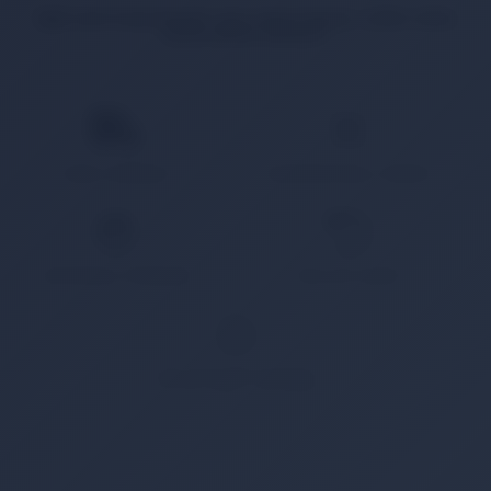
İlgili ürün bulunamadı veya satışa kapalı. Lütfen daha
sonra tekrar deneyin.
HIZLI KARGO
KAMPANYALI ÜRÜN
GÜVENLİ ÖDEME
KOLAY İADE
WHATSAPP SİPARİŞ
7x24 Whatsapp Üzerinden de Sipariş Verebilirsiniz.