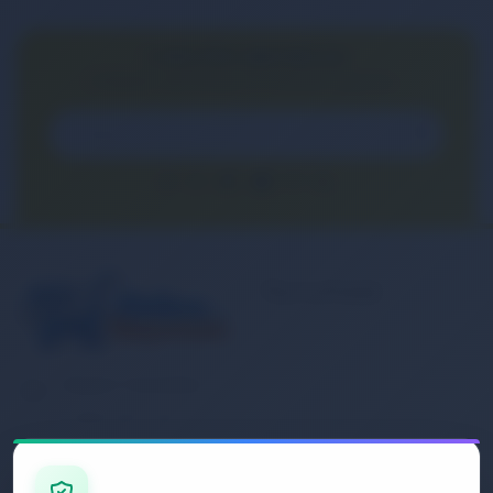
E-BÜLTEN ABONELİĞİ
E-Bülten aboneliği ile fırsatları kaçırma...
Kurumsal
Banka Hesap
Numaralarımız
Müşteri Hizmetleri
İletişim
0 (850) 840 1638
Sipariş Takibi
Gizlilik ve Kullanım Şartları
E-Posta Adresi
Mesafeli Satış Sözleşmesi