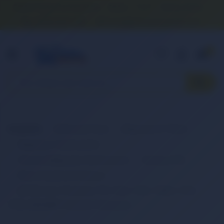
Banka Hesap Numaralarımız
İletişim
S.S.S.
Detaylı Arama
0 (850) 840 1638
satis@onlinereyonum.com
Hakkımızda
0
Anasayfa
Elektronik Ürün
Bilgisayar & Tablet
Bilgisayar Aksesuarları
Dizüstü Bilgisayar Aksesuarları
Batarya (Pil)
Retro Notebook Batarya
RETRO Ibm ThinkPad 770, 770D, 770E, 770ED, 770X,
770Z, 02K6488 Notebook Bataryası