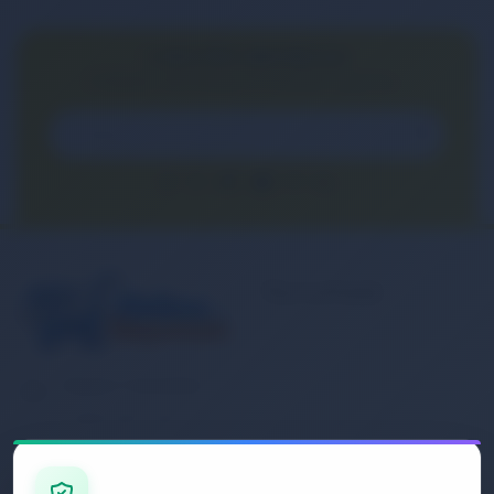
E-BÜLTEN ABONELİĞİ
E-Bülten aboneliği ile fırsatları kaçırma...
Kurumsal
Banka Hesap
Numaralarımız
Müşteri Hizmetleri
İletişim
0 (850) 840 1638
Sipariş Takibi
Gizlilik ve Kullanım Şartları
E-Posta Adresi
Mesafeli Satış Sözleşmesi