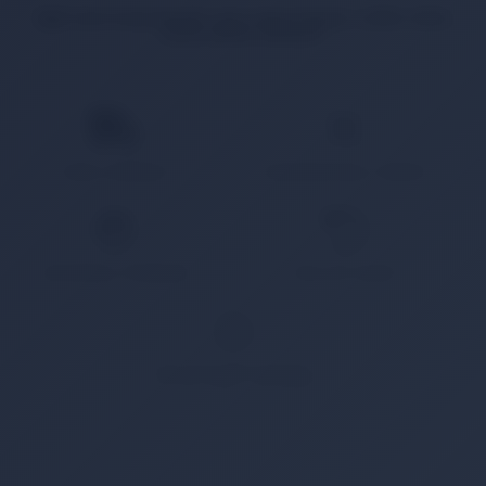
İlgili ürün bulunamadı veya satışa kapalı. Lütfen daha
sonra tekrar deneyin.
HIZLI KARGO
KAMPANYALI ÜRÜN
GÜVENLİ ÖDEME
KOLAY İADE
WHATSAPP SİPARİŞ
7x24 Whatsapp Üzerinden de Sipariş Verebilirsiniz.