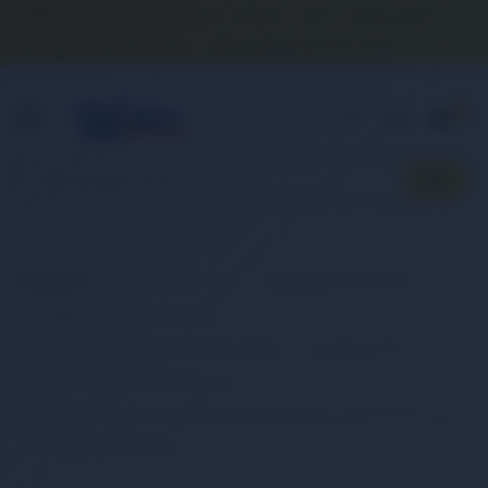
Banka Hesap Numaralarımız
İletişim
S.S.S.
Detaylı Arama
0 (850) 840 1638
satis@onlinereyonum.com
Hakkımızda
0
Anasayfa
Elektronik Ürün
Bilgisayar & Tablet
Bilgisayar Aksesuarları
Dizüstü Bilgisayar Aksesuarları
Batarya (Pil)
Retro Notebook Batarya
RETRO Hp Pro x2 612 G1, KT02XL Notebook Bataryası -
Ver.1 (Keyboard Dock)