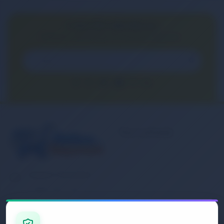
E-BÜLTEN ABONELİĞİ
E-Bülten aboneliği ile fırsatları kaçırma...
Kurumsal
Banka Hesap
Numaralarımız
Müşteri Hizmetleri
İletişim
0 (850) 840 1638
Sipariş Takibi
Gizlilik ve Kullanım Şartları
E-Posta Adresi
Mesafeli Satış Sözleşmesi