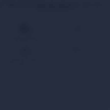
İlgili ürün bulunamadı veya satışa kapalı. Lütfen daha
sonra tekrar deneyin.
HIZLI KARGO
KAMPANYALI ÜRÜN
GÜVENLİ ÖDEME
KOLAY İADE
WHATSAPP SİPARİŞ
7x24 Whatsapp Üzerinden de Sipariş Verebilirsiniz.