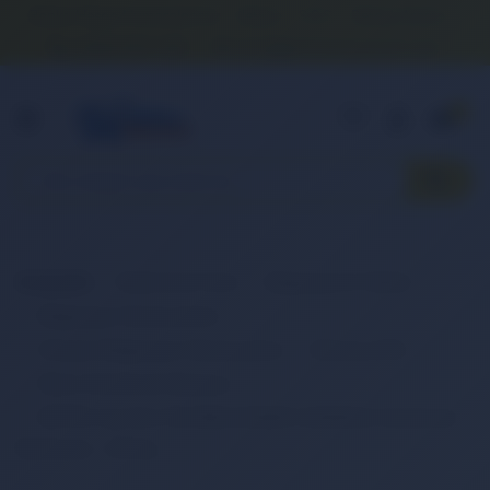
Banka Hesap Numaralarımız
İletişim
S.S.S.
Detaylı Arama
0 (850) 840 1638
satis@onlinereyonum.com
Hakkımızda
0
Anasayfa
Elektronik Ürün
Bilgisayar & Tablet
Bilgisayar Aksesuarları
Dizüstü Bilgisayar Aksesuarları
Batarya (Pil)
Retro Notebook Batarya
RETRO Hp Mini 110-3500, ED06DF, XQ505AA Notebook
Bataryası - Gümüş