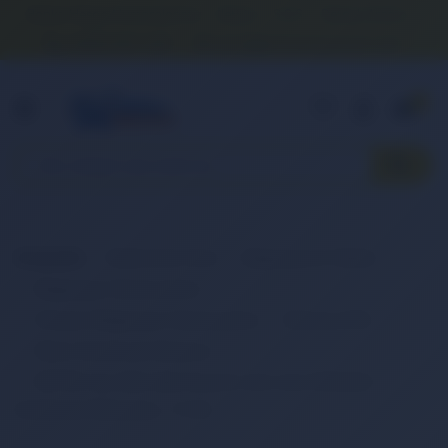
Banka Hesap Numaralarımız
İletişim
S.S.S.
Detaylı Arama
0 (850) 840 1638
satis@onlinereyonum.com
Hakkımızda
0
Anasayfa
Elektronik Ürün
Bilgisayar & Tablet
Bilgisayar Aksesuarları
Dizüstü Bilgisayar Aksesuarları
Batarya (Pil)
Retro Notebook Batarya
RETRO Hp G50, G60, Pavilion dv5, dv6, KS526AA
Notebook Bataryası - 9 Cell