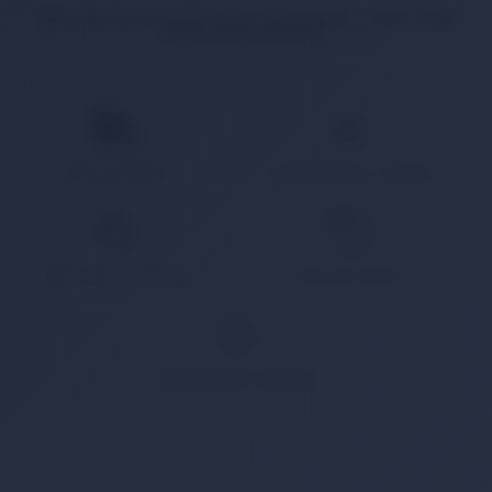
İlgili ürün bulunamadı veya satışa kapalı. Lütfen daha
sonra tekrar deneyin.
HIZLI KARGO
KAMPANYALI ÜRÜN
GÜVENLİ ÖDEME
KOLAY İADE
WHATSAPP SİPARİŞ
7x24 Whatsapp Üzerinden de Sipariş Verebilirsiniz.