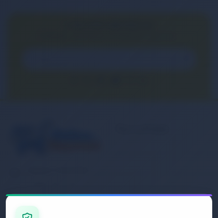
E-BÜLTEN ABONELİĞİ
E-Bülten aboneliği ile fırsatları kaçırma...
Kurumsal
Banka Hesap
Numaralarımız
Müşteri Hizmetleri
İletişim
0 (850) 840 1638
Sipariş Takibi
Gizlilik ve Kullanım Şartları
E-Posta Adresi
Mesafeli Satış Sözleşmesi