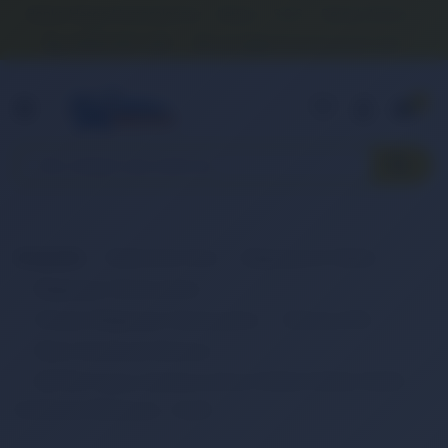
Banka Hesap Numaralarımız
İletişim
S.S.S.
Detaylı Arama
0 (850) 840 1638
satis@onlinereyonum.com
Hakkımızda
0
Anasayfa
Elektronik Ürün
Bilgisayar & Tablet
Bilgisayar Aksesuarları
Dizüstü Bilgisayar Aksesuarları
Batarya (Pil)
Retro Notebook Batarya
RETRO Fujitsu Siemens Amilo Pi2530, Pi2540, Pi2550
Notebook Bataryası - Siyah