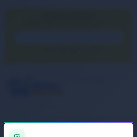
E-BÜLTEN ABONELİĞİ
E-Bülten aboneliği ile fırsatları kaçırma...
Kurumsal
Banka Hesap
Numaralarımız
Müşteri Hizmetleri
İletişim
0 (850) 840 1638
Sipariş Takibi
Gizlilik ve Kullanım Şartları
E-Posta Adresi
Mesafeli Satış Sözleşmesi