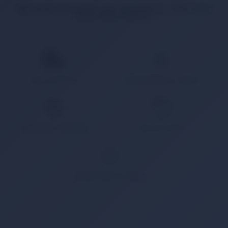
İlgili ürün bulunamadı veya satışa kapalı. Lütfen daha
sonra tekrar deneyin.
HIZLI KARGO
KAMPANYALI ÜRÜN
GÜVENLİ ÖDEME
KOLAY İADE
WHATSAPP SİPARİŞ
7x24 Whatsapp Üzerinden de Sipariş Verebilirsiniz.