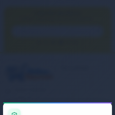
E-BÜLTEN ABONELİĞİ
E-Bülten aboneliği ile fırsatları kaçırma...
Kurumsal
Banka Hesap
Numaralarımız
Müşteri Hizmetleri
İletişim
0 (850) 840 1638
Sipariş Takibi
Gizlilik ve Kullanım Şartları
E-Posta Adresi
Mesafeli Satış Sözleşmesi