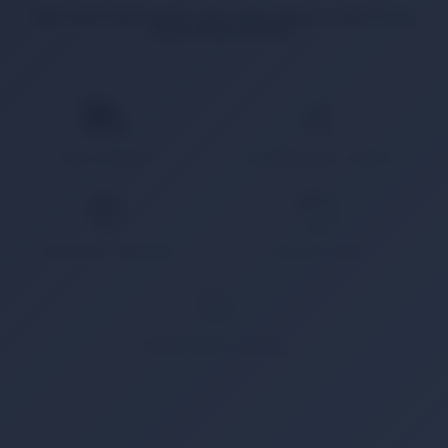
İlgili ürün bulunamadı veya satışa kapalı. Lütfen daha
sonra tekrar deneyin.
HIZLI KARGO
KAMPANYALI ÜRÜN
GÜVENLİ ÖDEME
KOLAY İADE
WHATSAPP SİPARİŞ
7x24 Whatsapp Üzerinden de Sipariş Verebilirsiniz.