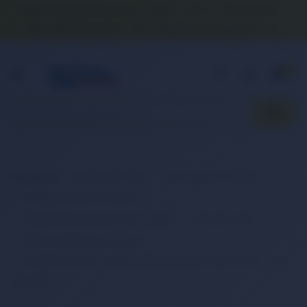
Banka Hesap Numaralarımız
İletişim
S.S.S.
Detaylı Arama
0 (850) 840 1638
satis@onlinereyonum.com
Hakkımızda
0
Anasayfa
Elektronik Ürün
Bilgisayar & Tablet
Bilgisayar Aksesuarları
Dizüstü Bilgisayar Aksesuarları
Batarya (Pil)
Retro Notebook Batarya
RETRO Dell Vostro 1710, 1720 Notebook Bataryası - 11.1V -
RDL-078