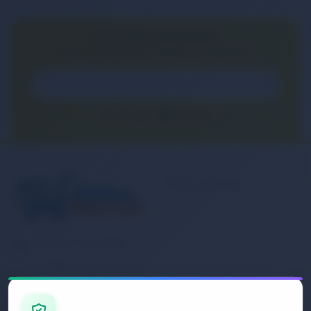
E-BÜLTEN ABONELİĞİ
E-Bülten aboneliği ile fırsatları kaçırma...
Kurumsal
Banka Hesap
Numaralarımız
Müşteri Hizmetleri
İletişim
0 (850) 840 1638
Sipariş Takibi
Gizlilik ve Kullanım Şartları
E-Posta Adresi
Mesafeli Satış Sözleşmesi