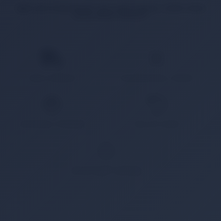
İlgili ürün bulunamadı veya satışa kapalı. Lütfen daha
sonra tekrar deneyin.
HIZLI KARGO
KAMPANYALI ÜRÜN
GÜVENLİ ÖDEME
KOLAY İADE
WHATSAPP SİPARİŞ
7x24 Whatsapp Üzerinden de Sipariş Verebilirsiniz.