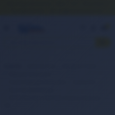
Banka Hesap Numaralarımız
İletişim
S.S.S.
Detaylı Arama
0 (850) 840 1638
satis@onlinereyonum.com
Hakkımızda
0
Anasayfa
Elektronik Ürün
Bilgisayar & Tablet
Bilgisayar Aksesuarları
Dizüstü Bilgisayar Aksesuarları
Batarya (Pil)
Retro Notebook Batarya
RETRO Dell Vostro 1220, 1220n Notebook Bataryası - 6
Cell