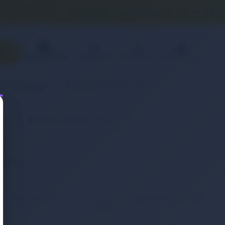
0 (850) 840 1638
satis@onlinereyonum.com
Favorilerim
Üye Paneli
Sepetim(
0
)
Sipariş Takibi
& Aksesuar
Otomobil & Motosiklet
(Pil)
Retro Notebook Batarya
eneyin.
KOLAY İADE
WHATSAPP SİPARİŞ
7x24 Whatsapp Üzerinden
ığınız ürünü iade etmek
de Sipariş Verebilirsiniz.
ç bu kadar kolay
mamıştı