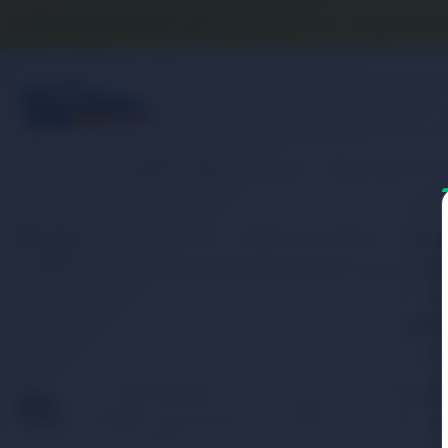
Banka Hesap Numaralarımız
İletişim
S.S.S.
Detaylı Aram
2. El & Teşhir Ürünler
Elektronik Ür
Anasayfa
Elektronik Ürün
Bilgisayar & Tablet
Bilgis
RETRO Dell Inspiron 630m, E1405, XPS M140 Notebook Bat
İlgili
HIZLI KARGO
KAMPANYAL
Türkiye’nin her yerine hızlı
Birbirinden fark
ve 2.000 TL üzeri ücretsiz
ürünler için indir
kargo