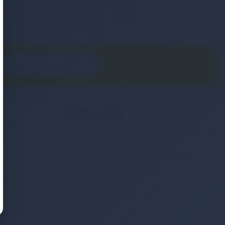
Kategoriler
2. El & Teşhir Ürünler
Elektronik Ürün
Ev & Yaşam
Kozmetik & Kişisel Bakım
Moda & Aksesuar
Otomobil & Motosiklet
Telefonlar & Telefon Akseuarları