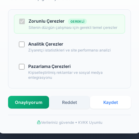
Zorunlu Çerezler
GEREKLI
Sitenin düzgün çalışması için gerekli temel çerezler
Analitik Çerezler
Ziyaretçi istatistikleri ve site performansı analizi
Pazarlama Çerezleri
l
Alışveriş
Kişiselleştirilmiş reklamlar ve sosyal medya
entegrasyonu
 Numaralarımız
Banka Hesap Numaralarımız
İletişim
S.S.S.
Onaylıyorum
Reddet
Kaydet
llanım Şartları
Detaylı Arama
ş Sözleşmesi
Hakkımızda
Verileriniz güvende • KVKK Uyumlu
a Bilgileri
de