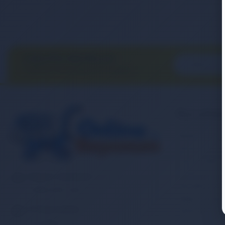
E-BÜLTEN ABONELİĞİ
E-Bülten aboneliği ile fırsatları
kaçırma...
Kurumsa
Banka Hesap
İletişim
Sipariş Takibi
Gizlilik ve Ku
Müşteri Hizmetleri
Mesafeli Satı
0 (850) 840 1638
Kargo ve Taşım
E-Posta Adresi
Garanti ve İa
satis@onlinereyonum.com