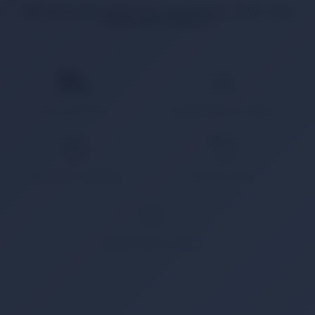
İlgili ürün bulunamadı veya satışa kapalı. Lütfen daha
sonra tekrar deneyin.
HIZLI KARGO
KAMPANYALI ÜRÜN
GÜVENLİ ÖDEME
KOLAY İADE
WHATSAPP SİPARİŞ
7x24 Whatsapp Üzerinden de Sipariş Verebilirsiniz.