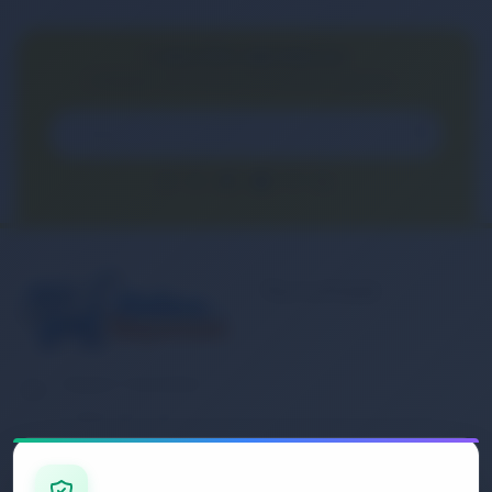
E-BÜLTEN ABONELİĞİ
E-Bülten aboneliği ile fırsatları kaçırma...
Kurumsal
Banka Hesap
Numaralarımız
Müşteri Hizmetleri
İletişim
0 (850) 840 1638
Sipariş Takibi
Gizlilik ve Kullanım Şartları
E-Posta Adresi
Mesafeli Satış Sözleşmesi