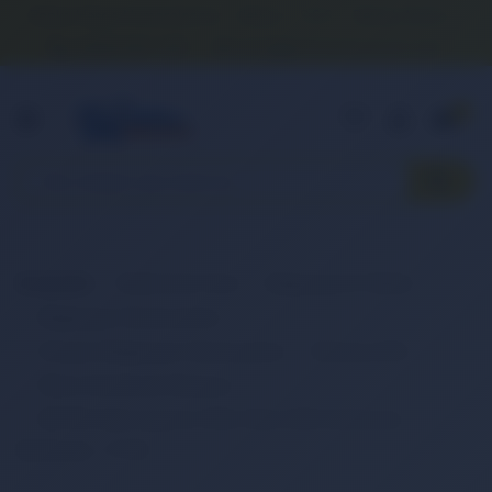
Banka Hesap Numaralarımız
İletişim
S.S.S.
Detaylı Arama
0 (850) 840 1638
satis@onlinereyonum.com
Hakkımızda
0
Anasayfa
Elektronik Ürün
Bilgisayar & Tablet
Bilgisayar Aksesuarları
Dizüstü Bilgisayar Aksesuarları
Batarya (Pil)
Retro Notebook Batarya
RETRO Dell Inspiron 1525, 1526, 1545 Notebook
Bataryası - 9 Cell