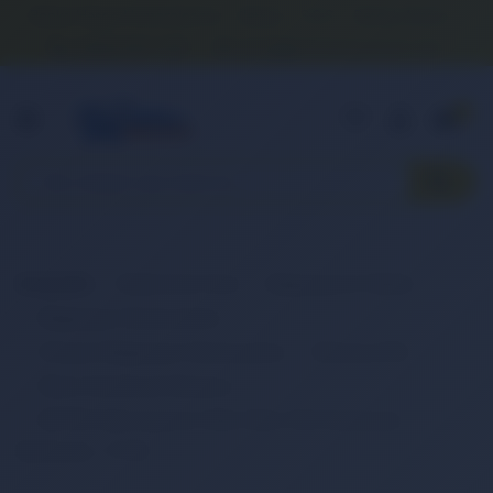
Banka Hesap Numaralarımız
İletişim
S.S.S.
Detaylı Arama
0 (850) 840 1638
satis@onlinereyonum.com
Hakkımızda
0
Anasayfa
Elektronik Ürün
Bilgisayar & Tablet
Bilgisayar Aksesuarları
Dizüstü Bilgisayar Aksesuarları
Batarya (Pil)
Retro Notebook Batarya
RETRO Dell Inspiron 1464, 1564, 1764 Notebook
Bataryası - 9 Cell