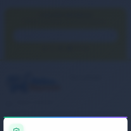
E-BÜLTEN ABONELİĞİ
E-Bülten aboneliği ile fırsatları kaçırma...
Kurumsal
Banka Hesap
Numaralarımız
Müşteri Hizmetleri
İletişim
0 (850) 840 1638
Sipariş Takibi
Gizlilik ve Kullanım Şartları
E-Posta Adresi
Mesafeli Satış Sözleşmesi