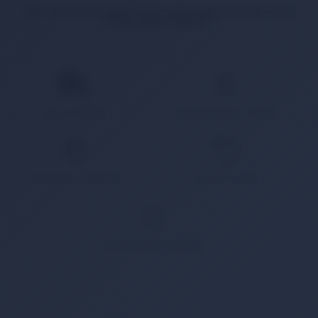
İlgili ürün bulunamadı veya satışa kapalı. Lütfen daha
sonra tekrar deneyin.
HIZLI KARGO
KAMPANYALI ÜRÜN
GÜVENLİ ÖDEME
KOLAY İADE
WHATSAPP SİPARİŞ
7x24 Whatsapp Üzerinden de Sipariş Verebilirsiniz.