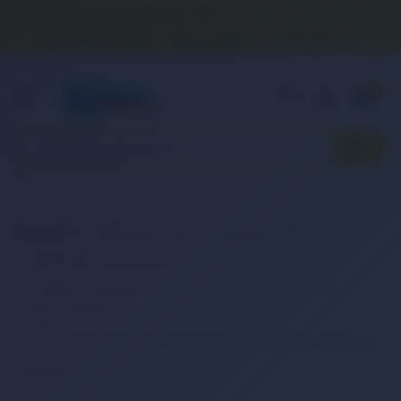
Banka Hesap Numaralarımız
İletişim
S.S.S.
Detaylı Arama
0 (850) 840 1638
satis@onlinereyonum.com
Hakkımızda
0
Anasayfa
Elektronik Ürün
Bilgisayar & Tablet
Bilgisayar Aksesuarları
Dizüstü Bilgisayar Aksesuarları
Batarya (Pil)
Retro Notebook Batarya
RETRO Dell Inspiron 1300, B120, Latitude 120L Notebook
Bataryası - 6 Cell