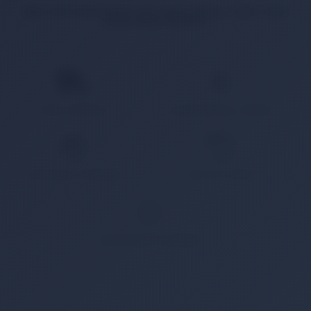
İlgili ürün bulunamadı veya satışa kapalı. Lütfen daha
sonra tekrar deneyin.
HIZLI KARGO
KAMPANYALI ÜRÜN
GÜVENLİ ÖDEME
KOLAY İADE
WHATSAPP SİPARİŞ
7x24 Whatsapp Üzerinden de Sipariş Verebilirsiniz.