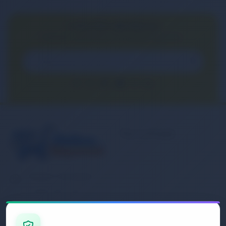
E-BÜLTEN ABONELİĞİ
E-Bülten aboneliği ile fırsatları kaçırma...
Kurumsal
Banka Hesap
Numaralarımız
Müşteri Hizmetleri
İletişim
0 (850) 840 1638
Sipariş Takibi
Gizlilik ve Kullanım Şartları
E-Posta Adresi
Mesafeli Satış Sözleşmesi