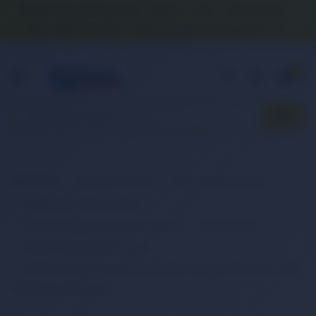
Banka Hesap Numaralarımız
İletişim
S.S.S.
Detaylı Arama
0 (850) 840 1638
satis@onlinereyonum.com
Hakkımızda
0
Anasayfa
Elektronik Ürün
Bilgisayar & Tablet
Bilgisayar Aksesuarları
Dizüstü Bilgisayar Aksesuarları
Batarya (Pil)
Retro Notebook Batarya
RETRO Compaq Armada M700, Prosignia 170, 135214-001
Notebook Bataryası