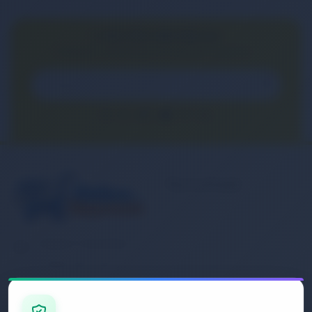
E-BÜLTEN ABONELİĞİ
E-Bülten aboneliği ile fırsatları kaçırma...
Kurumsal
Banka Hesap
Numaralarımız
Müşteri Hizmetleri
İletişim
0 (850) 840 1638
Sipariş Takibi
Gizlilik ve Kullanım Şartları
E-Posta Adresi
Mesafeli Satış Sözleşmesi