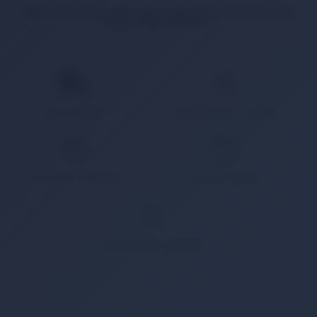
İlgili ürün bulunamadı veya satışa kapalı. Lütfen daha
sonra tekrar deneyin.
HIZLI KARGO
KAMPANYALI ÜRÜN
GÜVENLİ ÖDEME
KOLAY İADE
WHATSAPP SİPARİŞ
7x24 Whatsapp Üzerinden de Sipariş Verebilirsiniz.