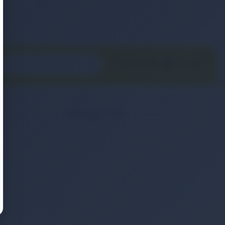
Kategoriler
2. El & Teşhir Ürünler
Elektronik Ürün
Ev & Yaşam
Kozmetik & Kişisel Bakım
Moda & Aksesuar
Otomobil & Motosiklet
Telefonlar & Telefon Akseuarları