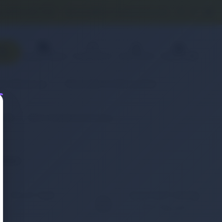
0 (850) 840 1638
satis@onlinereyonum.com
Favorilerim
Üye Paneli
Sepetim(
0
)
Sipariş Takibi
& Aksesuar
Otomobil & Motosiklet
(Pil)
Retro Notebook Batarya
eneyin.
KOLAY İADE
WHATSAPP SİPARİŞ
7x24 Whatsapp Üzerinden
ığınız ürünü iade etmek
de Sipariş Verebilirsiniz.
ç bu kadar kolay
mamıştı