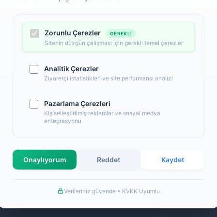
Zorunlu Çerezler
GEREKLI
Sitenin düzgün çalışması için gerekli temel çerezler
Analitik Çerezler
Ziyaretçi istatistikleri ve site performansı analizi
Pazarlama Çerezleri
l
Alışveriş
Kişiselleştirilmiş reklamlar ve sosyal medya
entegrasyonu
 Numaralarımız
Banka Hesap Numaralarımız
İletişim
S.S.S.
Onaylıyorum
Reddet
Kaydet
llanım Şartları
Detaylı Arama
ş Sözleşmesi
Hakkımızda
Verileriniz güvende • KVKK Uyumlu
a Bilgileri
de