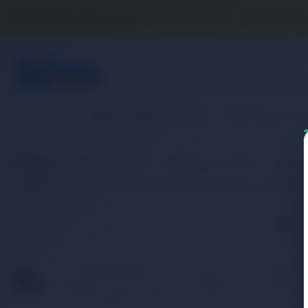
Banka Hesap Numaralarımız
İletişim
S.S.S.
Detaylı Aram
2. El & Teşhir Ürünler
Elektronik Ür
Anasayfa
Elektronik Ürün
Bilgisayar & Tablet
Bilgis
RETRO Casper Nirvana CRY, C17, A32-C17 Notebook Batar
İlgili
HIZLI KARGO
KAMPANYAL
Türkiye’nin her yerine hızlı
Birbirinden fark
ve 2.000 TL üzeri ücretsiz
ürünler için indir
kargo