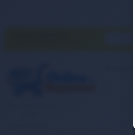
E-BÜLTEN ABONELİĞİ
E-Bülten aboneliği ile fırsatları
kaçırma...
Kurumsa
Banka Hesap
İletişim
Sipariş Takibi
Gizlilik ve Ku
Müşteri Hizmetleri
Mesafeli Satı
0 (850) 840 1638
Kargo ve Taşım
E-Posta Adresi
Garanti ve İa
satis@onlinereyonum.com