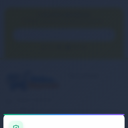
E-BÜLTEN ABONELİĞİ
E-Bülten aboneliği ile fırsatları kaçırma...
Kurumsal
Banka Hesap
Numaralarımız
Müşteri Hizmetleri
İletişim
0 (850) 840 1638
Sipariş Takibi
Gizlilik ve Kullanım Şartları
E-Posta Adresi
Mesafeli Satış Sözleşmesi