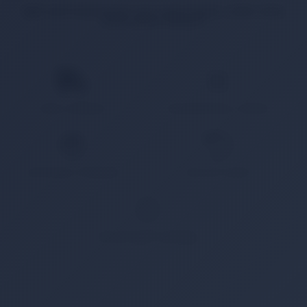
İlgili ürün bulunamadı veya satışa kapalı. Lütfen daha
sonra tekrar deneyin.
HIZLI KARGO
KAMPANYALI ÜRÜN
GÜVENLİ ÖDEME
KOLAY İADE
WHATSAPP SİPARİŞ
7x24 Whatsapp Üzerinden de Sipariş Verebilirsiniz.