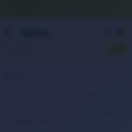
Banka Hesap Numaralarımız
İletişim
S.S.S.
Detaylı Arama
0 (850) 840 1638
satis@onlinereyonum.com
Hakkımızda
0
Anasayfa
Elektronik Ürün
Bilgisayar & Tablet
Bilgisayar Aksesuarları
Dizüstü Bilgisayar Aksesuarları
Batarya (Pil)
Retro Notebook Batarya
RETRO Benq JoyBook S52, S53, P. Bell EasyNote A5, A7,
A8 Notebook Bataryası - Beyaz