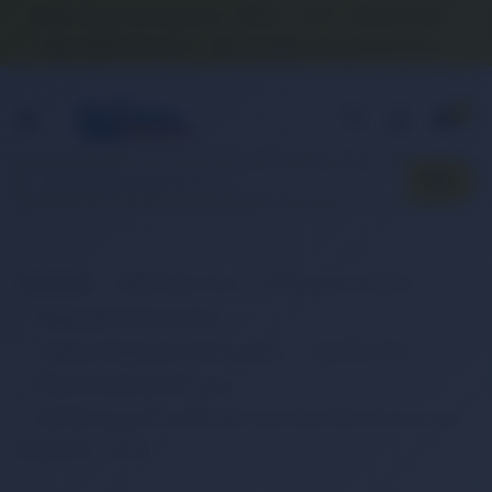
Banka Hesap Numaralarımız
İletişim
S.S.S.
Detaylı Arama
0 (850) 840 1638
satis@onlinereyonum.com
Hakkımızda
0
Anasayfa
Elektronik Ürün
Bilgisayar & Tablet
Bilgisayar Aksesuarları
Dizüstü Bilgisayar Aksesuarları
Batarya (Pil)
Retro Notebook Batarya
RETRO Asus F3E, F3F, F3H, F3J, F3S, A32-F3 Notebook
Bataryası - 6 Cell