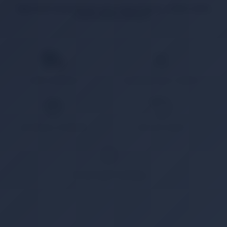
İlgili ürün bulunamadı veya satışa kapalı. Lütfen daha
sonra tekrar deneyin.
HIZLI KARGO
KAMPANYALI ÜRÜN
GÜVENLİ ÖDEME
KOLAY İADE
WHATSAPP SİPARİŞ
7x24 Whatsapp Üzerinden de Sipariş Verebilirsiniz.