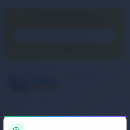
E-BÜLTEN ABONELİĞİ
E-Bülten aboneliği ile fırsatları kaçırma...
Kurumsal
Banka Hesap
Numaralarımız
Müşteri Hizmetleri
İletişim
0 (850) 840 1638
Sipariş Takibi
Gizlilik ve Kullanım Şartları
E-Posta Adresi
Mesafeli Satış Sözleşmesi