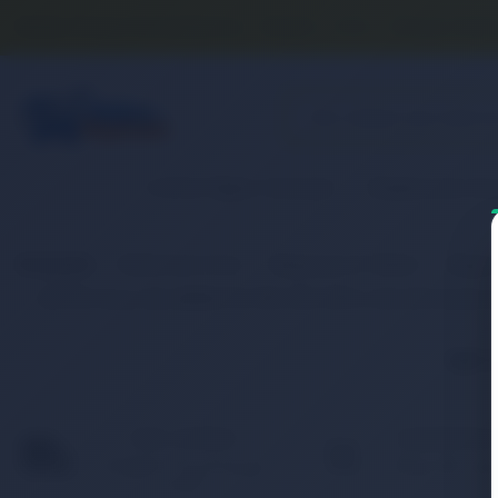
Banka Hesap Numaralarımız
İletişim
S.S.S.
Detaylı Aram
2. El & Teşhir Ürünler
Elektronik Ür
Anasayfa
Elektronik Ürün
Bilgisayar & Tablet
Bilgis
RETRO Asus A8, A8000, F8, F8P, Z99, Z99H, A32-A8 Notebo
İlgili
HIZLI KARGO
KAMPANYAL
Türkiye’nin her yerine hızlı
Birbirinden fark
ve 2.000 TL üzeri ücretsiz
ürünler için indir
kargo