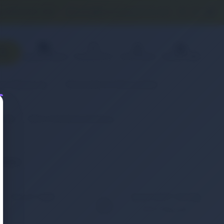
0 (850) 840 1638
satis@onlinereyonum.com
Favorilerim
Üye Paneli
Sepetim(
0
)
Sipariş Takibi
& Aksesuar
Otomobil & Motosiklet
(Pil)
Retro Notebook Batarya
eneyin.
KOLAY İADE
WHATSAPP SİPARİŞ
7x24 Whatsapp Üzerinden
ığınız ürünü iade etmek
de Sipariş Verebilirsiniz.
ç bu kadar kolay
mamıştı