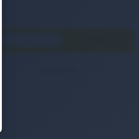
Kategoriler
2. El & Teşhir Ürünler
Elektronik Ürün
Ev & Yaşam
Kozmetik & Kişisel Bakım
Moda & Aksesuar
Otomobil & Motosiklet
Telefonlar & Telefon Akseuarları