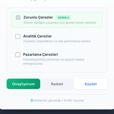
Zorunlu Çerezler
GEREKLI
Sitenin düzgün çalışması için gerekli temel çerezler
Analitik Çerezler
Ziyaretçi istatistikleri ve site performansı analizi
Pazarlama Çerezleri
l
Alışveriş
Kişiselleştirilmiş reklamlar ve sosyal medya
entegrasyonu
 Numaralarımız
Banka Hesap Numaralarımız
İletişim
S.S.S.
Onaylıyorum
Reddet
Kaydet
llanım Şartları
Detaylı Arama
ş Sözleşmesi
Hakkımızda
Verileriniz güvende • KVKK Uyumlu
a Bilgileri
de