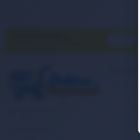
E-BÜLTEN ABONELİĞİ
E-Bülten aboneliği ile fırsatları
kaçırma...
Kurumsa
Banka Hesap
İletişim
Sipariş Takibi
Gizlilik ve Ku
Müşteri Hizmetleri
Mesafeli Satı
0 (850) 840 1638
Kargo ve Taşım
E-Posta Adresi
Garanti ve İa
satis@onlinereyonum.com