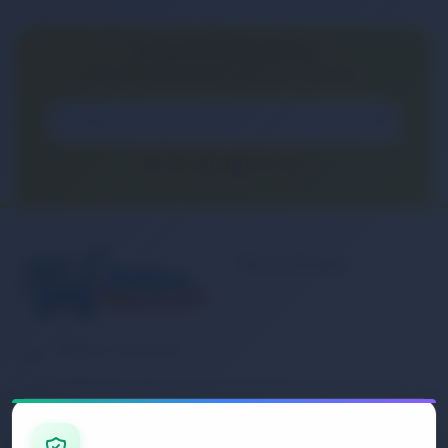
E-BÜLTEN ABONELİĞİ
E-Bülten aboneliği ile fırsatları kaçırma...
Kurumsal
Banka Hesap
Numaralarımız
Müşteri Hizmetleri
İletişim
0 (850) 840 1638
Sipariş Takibi
Gizlilik ve Kullanım Şartları
E-Posta Adresi
Mesafeli Satış Sözleşmesi