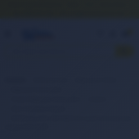
Banka Hesap Numaralarımız
İletişim
S.S.S.
Detaylı Arama
0 (850) 840 1638
satis@onlinereyonum.com
Hakkımızda
0
Anasayfa
Elektronik Ürün
Bilgisayar & Tablet
Bilgisayar Aksesuarları
Dizüstü Bilgisayar Aksesuarları
Adaptör
Retro Notebook Adaptör
RETRO Asus 19V 6.32A 120W Pinli Uç (6.0 mm) Notebook
Adaptör RPA-AC070