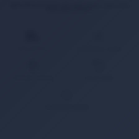
İlgili ürün bulunamadı veya satışa kapalı. Lütfen daha
sonra tekrar deneyin.
HIZLI KARGO
KAMPANYALI ÜRÜN
GÜVENLİ ÖDEME
KOLAY İADE
WHATSAPP SİPARİŞ
7x24 Whatsapp Üzerinden de Sipariş Verebilirsiniz.