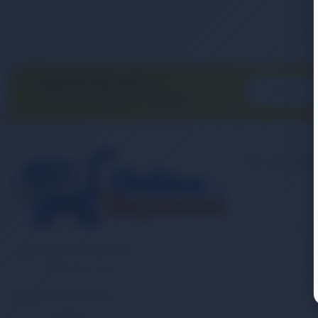
E-BÜLTEN ABONELİĞİ
E-Bülten aboneliği ile fırsatları
kaçırma...
Kurumsa
Banka Hesap
İletişim
Sipariş Takibi
Gizlilik ve Ku
Müşteri Hizmetleri
Mesafeli Satı
0 (850) 840 1638
Kargo ve Taşım
E-Posta Adresi
Garanti ve İa
satis@onlinereyonum.com