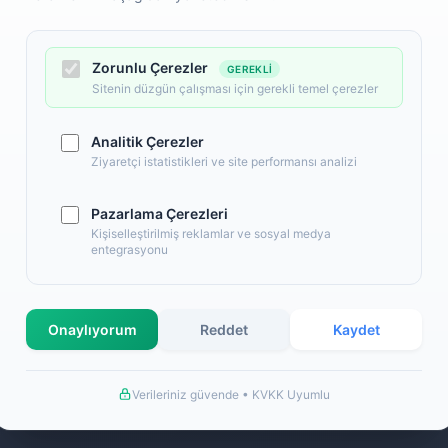
Zorunlu Çerezler
GEREKLI
Sitenin düzgün çalışması için gerekli temel çerezler
Analitik Çerezler
Ziyaretçi istatistikleri ve site performansı analizi
Pazarlama Çerezleri
l
Alışveriş
Kişiselleştirilmiş reklamlar ve sosyal medya
entegrasyonu
 Numaralarımız
Banka Hesap Numaralarımız
İletişim
S.S.S.
Onaylıyorum
Reddet
Kaydet
llanım Şartları
Detaylı Arama
ş Sözleşmesi
Hakkımızda
Verileriniz güvende • KVKK Uyumlu
a Bilgileri
de