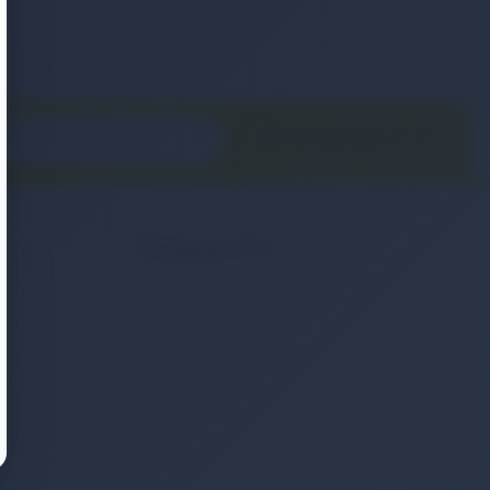
Kategoriler
2. El & Teşhir Ürünler
Elektronik Ürün
Ev & Yaşam
Kozmetik & Kişisel Bakım
Moda & Aksesuar
Otomobil & Motosiklet
Telefonlar & Telefon Akseuarları