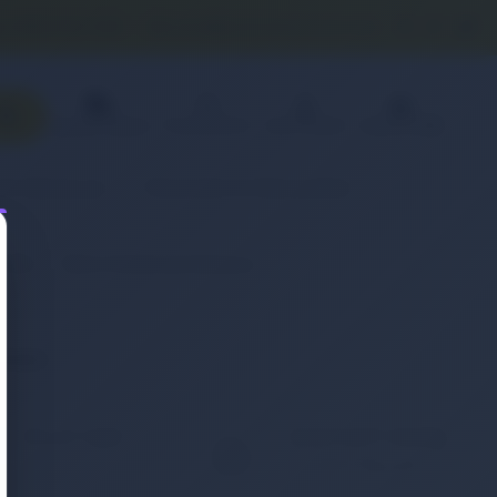
0 (850) 840 1638
satis@onlinereyonum.com
Favorilerim
Üye Paneli
Sepetim(
0
)
Sipariş Takibi
& Aksesuar
Otomobil & Motosiklet
(Pil)
Retro Notebook Batarya
eneyin.
KOLAY İADE
WHATSAPP SİPARİŞ
7x24 Whatsapp Üzerinden
ığınız ürünü iade etmek
de Sipariş Verebilirsiniz.
ç bu kadar kolay
mamıştı