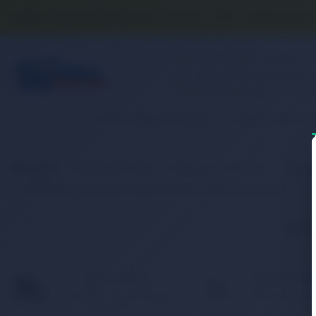
Banka Hesap Numaralarımız
İletişim
S.S.S.
Detaylı Aram
2. El & Teşhir Ürünler
Elektronik Ür
Anasayfa
Elektronik Ürün
Bilgisayar & Tablet
Bilgis
RETRO Apple PowerBook G4 12 Notebook Bataryası
İlgili
HIZLI KARGO
KAMPANYAL
Türkiye’nin her yerine hızlı
Birbirinden fark
ve 2.000 TL üzeri ücretsiz
ürünler için indir
kargo