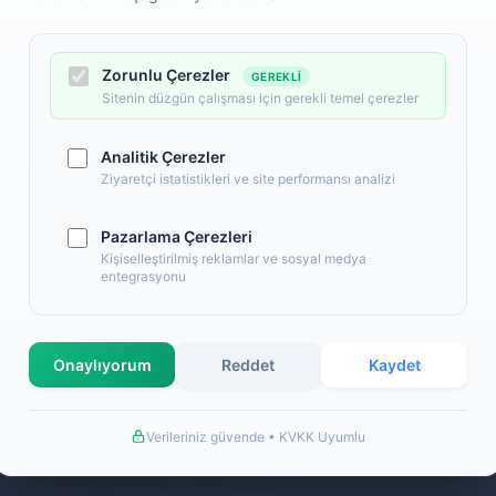
Zorunlu Çerezler
GEREKLI
Sitenin düzgün çalışması için gerekli temel çerezler
Analitik Çerezler
Ziyaretçi istatistikleri ve site performansı analizi
Pazarlama Çerezleri
l
Alışveriş
Kişiselleştirilmiş reklamlar ve sosyal medya
entegrasyonu
 Numaralarımız
Banka Hesap Numaralarımız
İletişim
S.S.S.
Onaylıyorum
Reddet
Kaydet
llanım Şartları
Detaylı Arama
ş Sözleşmesi
Hakkımızda
Verileriniz güvende • KVKK Uyumlu
a Bilgileri
de