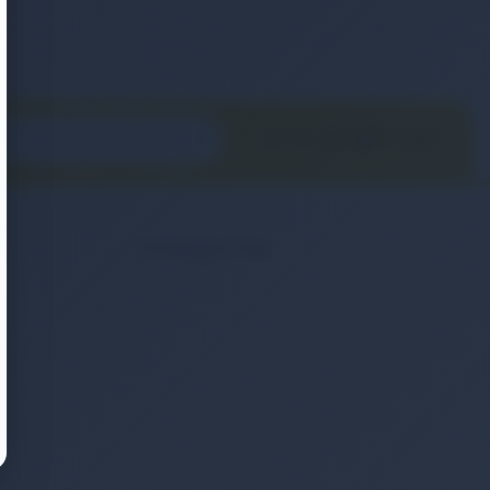
Kategoriler
2. El & Teşhir Ürünler
Elektronik Ürün
Ev & Yaşam
Kozmetik & Kişisel Bakım
Moda & Aksesuar
Otomobil & Motosiklet
Telefonlar & Telefon Akseuarları