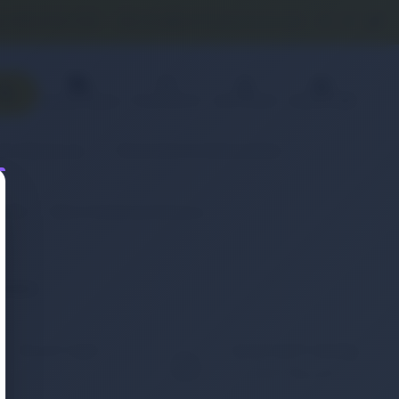
0 (850) 840 1638
satis@onlinereyonum.com
Favorilerim
Üye Paneli
Sepetim(
0
)
Sipariş Takibi
& Aksesuar
Otomobil & Motosiklet
(Pil)
Retro Notebook Batarya
eneyin.
KOLAY İADE
WHATSAPP SİPARİŞ
7x24 Whatsapp Üzerinden
ığınız ürünü iade etmek
de Sipariş Verebilirsiniz.
ç bu kadar kolay
mamıştı