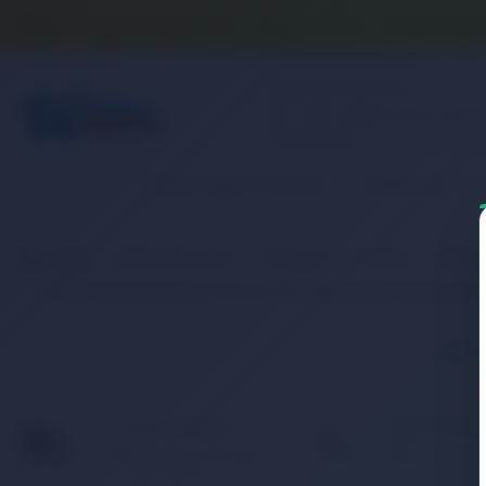
Banka Hesap Numaralarımız
İletişim
S.S.S.
Detaylı Aram
2. El & Teşhir Ürünler
Elektronik Ür
Anasayfa
Elektronik Ürün
Bilgisayar & Tablet
Bilgis
RETRO Apple MacBook Pro A1990 (2018), A1953 Notebook 
İlgili
HIZLI KARGO
KAMPANYAL
Türkiye’nin her yerine hızlı
Birbirinden fark
ve 2.000 TL üzeri ücretsiz
ürünler için indir
kargo