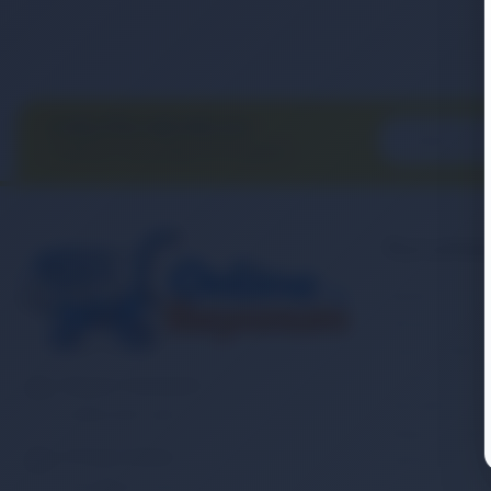
E-BÜLTEN ABONELİĞİ
E-Bülten aboneliği ile fırsatları
kaçırma...
Kurumsa
Banka Hesap
İletişim
Sipariş Takibi
Gizlilik ve Ku
Müşteri Hizmetleri
Mesafeli Satı
0 (850) 840 1638
Kargo ve Taşım
E-Posta Adresi
Garanti ve İa
satis@onlinereyonum.com