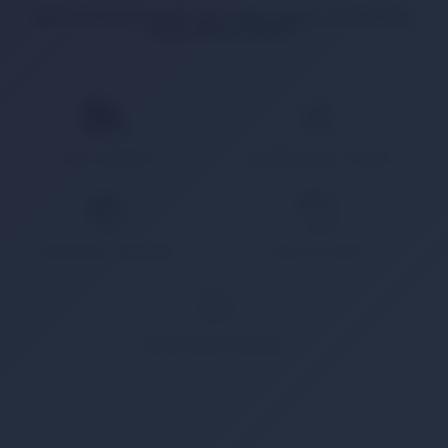
İlgili ürün bulunamadı veya satışa kapalı. Lütfen daha
sonra tekrar deneyin.
HIZLI KARGO
KAMPANYALI ÜRÜN
GÜVENLİ ÖDEME
KOLAY İADE
WHATSAPP SİPARİŞ
7x24 Whatsapp Üzerinden de Sipariş Verebilirsiniz.