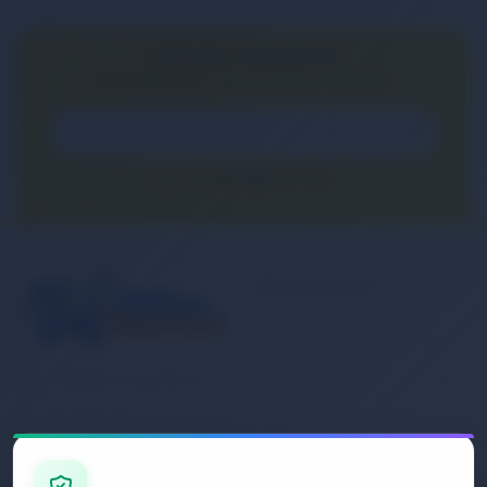
E-BÜLTEN ABONELİĞİ
E-Bülten aboneliği ile fırsatları kaçırma...
Kurumsal
Banka Hesap
Numaralarımız
Müşteri Hizmetleri
İletişim
0 (850) 840 1638
Sipariş Takibi
Gizlilik ve Kullanım Şartları
E-Posta Adresi
Mesafeli Satış Sözleşmesi