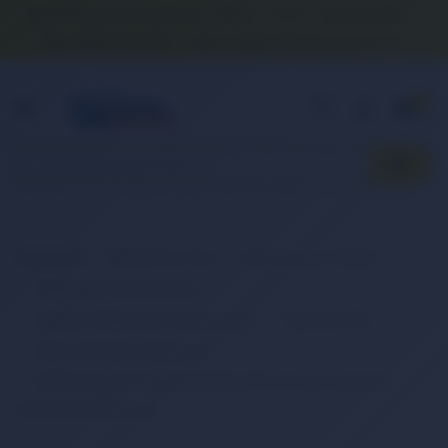
Banka Hesap Numaralarımız
İletişim
S.S.S.
Detaylı Arama
0 (850) 840 1638
satis@onlinereyonum.com
Hakkımızda
0
Anasayfa
Elektronik Ürün
Bilgisayar & Tablet
Bilgisayar Aksesuarları
Dizüstü Bilgisayar Aksesuarları
Batarya (Pil)
Retro Notebook Batarya
RETRO Apple A1382 MacBook Pro 15-inch Unibody
Notebook Bataryası