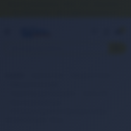
Banka Hesap Numaralarımız
İletişim
S.S.S.
Detaylı Arama
0 (850) 840 1638
satis@onlinereyonum.com
Hakkımızda
0
Anasayfa
Elektronik Ürün
Bilgisayar & Tablet
Bilgisayar Aksesuarları
Dizüstü Bilgisayar Aksesuarları
Batarya (Pil)
Retro Notebook Batarya
RETRO Acer Aspire One D255, D260, AOHappy
Notebook Bataryası - Beyaz