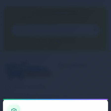
E-BÜLTEN ABONELİĞİ
E-Bülten aboneliği ile fırsatları kaçırma...
Kurumsal
Banka Hesap
Numaralarımız
Müşteri Hizmetleri
İletişim
0 (850) 840 1638
Sipariş Takibi
Gizlilik ve Kullanım Şartları
E-Posta Adresi
Mesafeli Satış Sözleşmesi