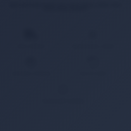
İlgili ürün bulunamadı veya satışa kapalı. Lütfen daha
sonra tekrar deneyin.
HIZLI KARGO
KAMPANYALI ÜRÜN
GÜVENLİ ÖDEME
KOLAY İADE
WHATSAPP SİPARİŞ
7x24 Whatsapp Üzerinden de Sipariş Verebilirsiniz.