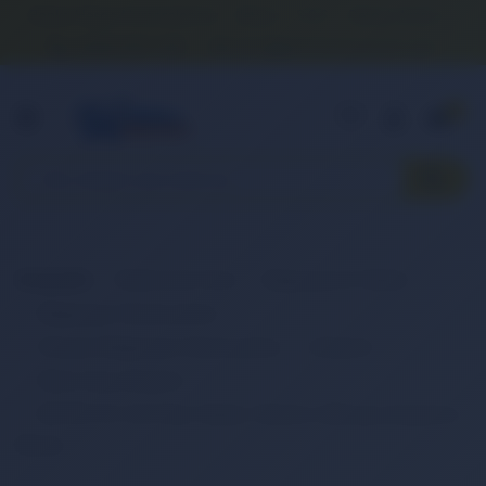
Banka Hesap Numaralarımız
İletişim
S.S.S.
Detaylı Arama
0 (850) 840 1638
satis@onlinereyonum.com
Hakkımızda
0
Anasayfa
Elektronik Ürün
Bilgisayar & Tablet
Bilgisayar Aksesuarları
Dizüstü Bilgisayar Aksesuarları
Adaptör
Retro Güç Adaptör
RETRO 5V 2.1A iPad, Tablet, Telefon USB Şarj Adaptörü -
Beyaz