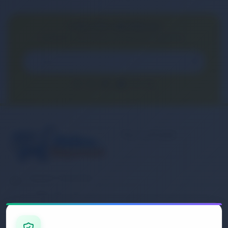
E-BÜLTEN ABONELİĞİ
E-Bülten aboneliği ile fırsatları kaçırma...
Kurumsal
Banka Hesap
Numaralarımız
Müşteri Hizmetleri
İletişim
0 (850) 840 1638
Sipariş Takibi
Gizlilik ve Kullanım Şartları
E-Posta Adresi
Mesafeli Satış Sözleşmesi