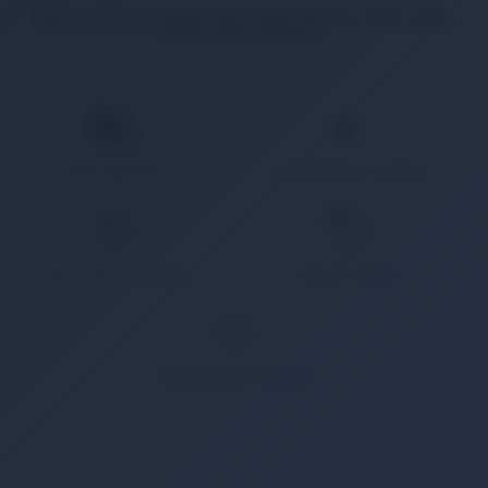
İlgili ürün bulunamadı veya satışa kapalı. Lütfen daha
sonra tekrar deneyin.
HIZLI KARGO
KAMPANYALI ÜRÜN
GÜVENLİ ÖDEME
KOLAY İADE
WHATSAPP SİPARİŞ
7x24 Whatsapp Üzerinden de Sipariş Verebilirsiniz.