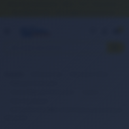
Banka Hesap Numaralarımız
İletişim
S.S.S.
Detaylı Arama
0 (850) 840 1638
satis@onlinereyonum.com
Hakkımızda
0
Anasayfa
Elektronik Ürün
Bilgisayar & Tablet
Bilgisayar Aksesuarları
Dizüstü Bilgisayar Aksesuarları
Adaptör
Retro Güç Adaptör
RETRO 29.4V 20A 588W LiFePO4 Batarya Şarj Adaptörü
RPA-AC442