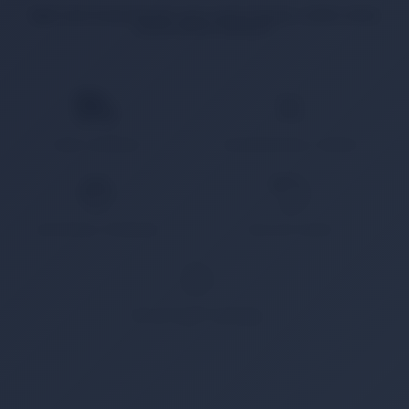
İlgili ürün bulunamadı veya satışa kapalı. Lütfen daha
sonra tekrar deneyin.
HIZLI KARGO
KAMPANYALI ÜRÜN
GÜVENLİ ÖDEME
KOLAY İADE
WHATSAPP SİPARİŞ
7x24 Whatsapp Üzerinden de Sipariş Verebilirsiniz.