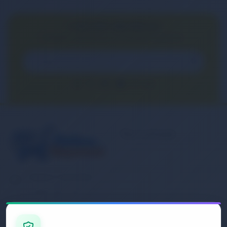
E-BÜLTEN ABONELİĞİ
E-Bülten aboneliği ile fırsatları kaçırma...
Kurumsal
Banka Hesap
Numaralarımız
Müşteri Hizmetleri
İletişim
0 (850) 840 1638
Sipariş Takibi
Gizlilik ve Kullanım Şartları
E-Posta Adresi
Mesafeli Satış Sözleşmesi