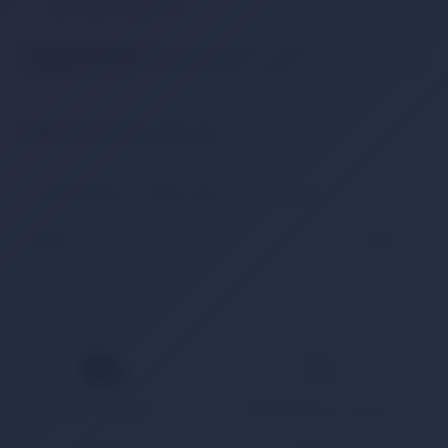
2. El LED Monitörler
Detaylı Filtrele
Markalar
2. El LED Monitörler
Stok Durumu
stokta var
Ücretsiz Kargo
Hemen Kargo
İndirimde
stokta yok
Fiyat Aralığı
–
EN AZ (TL)
EN ÇOK (TL)
HIZLI KARGO
KAMPANYALI ÜRÜN