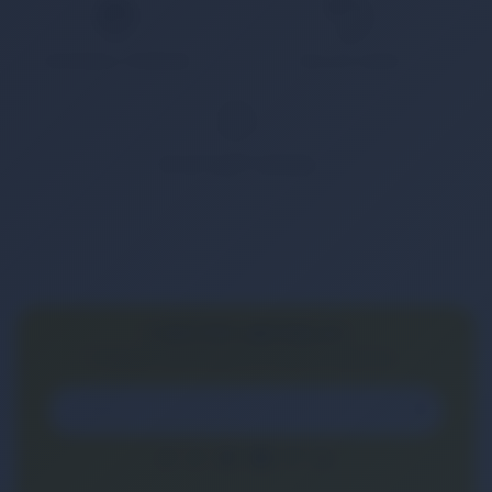
GÜVENLİ ÖDEME
KOLAY İADE
WHATSAPP SİPARİŞ
7x24 Whatsapp Üzerinden de Sipariş Verebilirsiniz.
E-BÜLTEN ABONELİĞİ
E-Bülten aboneliği ile fırsatları kaçırma...