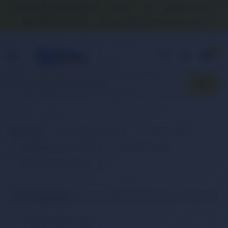
Banka Hesap Numaralarımız
İletişim
S.S.S.
Detaylı Arama
0 (850) 840 1638
satis@onlinereyonum.com
Hakkımızda
0
Anasayfa
2. El & Teşhir Ürünler
2. El Elektronik
2. El Bilgisayar & Tablet
2. El Monitörler
2. El LED Monitörler
Alt Kategoriler
2. El LCD Monitörler