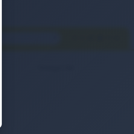
Kategoriler
2. El & Teşhir Ürünler
Elektronik Ürün
Ev & Yaşam
Kozmetik & Kişisel Bakım
Moda & Aksesuar
Otomobil & Motosiklet
Telefonlar & Telefon Akseuarları