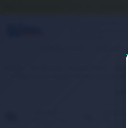
Banka Hesap Numaralarımız
İletişim
S.S.S.
Detaylı Aram
2. El & Teşhir Ürünler
Elektronik Ür
Anasayfa
Elektronik Ürün
Bilgisayar & Tablet
Bilgis
HYPERLIFE Lenovo ThinkPad L440, L540 Notebook Batarya
İlgili
HIZLI KARGO
KAMPANYAL
Türkiye’nin her yerine hızlı
Birbirinden fark
ve 2.000 TL üzeri ücretsiz
ürünler için indir
kargo