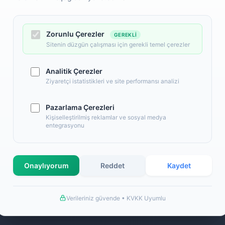
Zorunlu Çerezler
GEREKLI
Sitenin düzgün çalışması için gerekli temel çerezler
Analitik Çerezler
Ziyaretçi istatistikleri ve site performansı analizi
Pazarlama Çerezleri
l
Alışveriş
Kişiselleştirilmiş reklamlar ve sosyal medya
entegrasyonu
 Numaralarımız
Banka Hesap Numaralarımız
İletişim
S.S.S.
Onaylıyorum
Reddet
Kaydet
llanım Şartları
Detaylı Arama
ş Sözleşmesi
Hakkımızda
Verileriniz güvende • KVKK Uyumlu
a Bilgileri
de