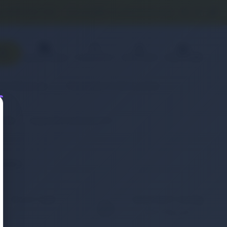
0 (850) 840 1638
satis@onlinereyonum.com
Favorilerim
Üye Paneli
Sepetim(
0
)
Sipariş Takibi
& Aksesuar
Otomobil & Motosiklet
(Pil)
Hyperlife Notebook Pili
eneyin.
KOLAY İADE
WHATSAPP SİPARİŞ
7x24 Whatsapp Üzerinden
ığınız ürünü iade etmek
de Sipariş Verebilirsiniz.
ç bu kadar kolay
mamıştı