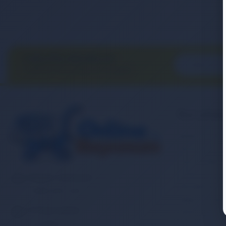
E-BÜLTEN ABONELİĞİ
E-Bülten aboneliği ile fırsatları
kaçırma...
Kurumsa
Banka Hesap
İletişim
Sipariş Takibi
Gizlilik ve Ku
Müşteri Hizmetleri
Mesafeli Satı
0 (850) 840 1638
Kargo ve Taşım
E-Posta Adresi
Garanti ve İa
satis@onlinereyonum.com