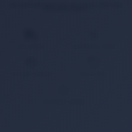
İlgili ürün bulunamadı veya satışa kapalı. Lütfen daha
sonra tekrar deneyin.
HIZLI KARGO
KAMPANYALI ÜRÜN
GÜVENLİ ÖDEME
KOLAY İADE
WHATSAPP SİPARİŞ
7x24 Whatsapp Üzerinden de Sipariş Verebilirsiniz.