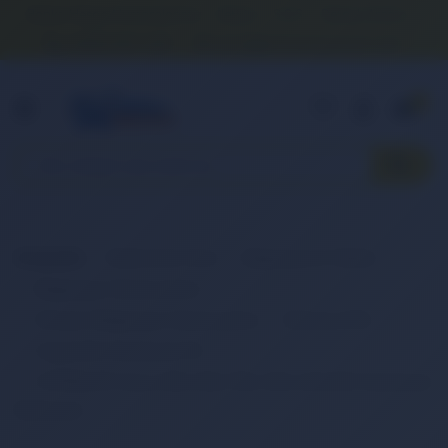
Banka Hesap Numaralarımız
İletişim
S.S.S.
Detaylı Arama
0 (850) 840 1638
satis@onlinereyonum.com
Hakkımızda
0
Anasayfa
Elektronik Ürün
Bilgisayar & Tablet
Bilgisayar Aksesuarları
Dizüstü Bilgisayar Aksesuarları
Batarya (Pil)
Hyperlife Notebook Pili
HYPERLIFE Asus A55, K55, P55, X55, A32-K55 Notebook
Bataryası