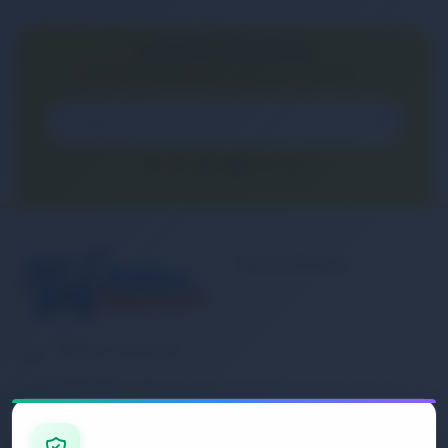
E-BÜLTEN ABONELİĞİ
E-Bülten aboneliği ile fırsatları kaçırma...
Kurumsal
Banka Hesap
Numaralarımız
Müşteri Hizmetleri
İletişim
0 (850) 840 1638
Sipariş Takibi
Gizlilik ve Kullanım Şartları
E-Posta Adresi
Mesafeli Satış Sözleşmesi