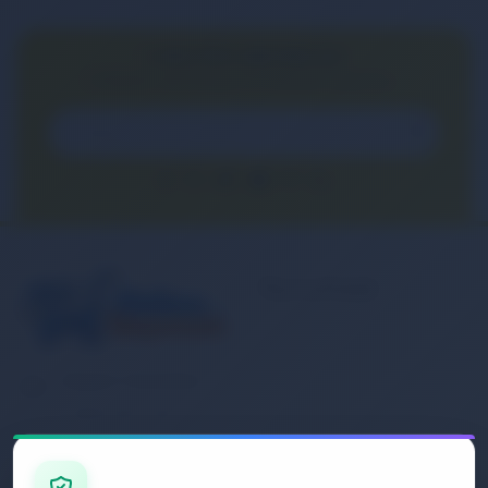
E-BÜLTEN ABONELİĞİ
E-Bülten aboneliği ile fırsatları kaçırma...
Kurumsal
Banka Hesap
Numaralarımız
Müşteri Hizmetleri
İletişim
0 (850) 840 1638
Sipariş Takibi
Gizlilik ve Kullanım Şartları
E-Posta Adresi
Mesafeli Satış Sözleşmesi