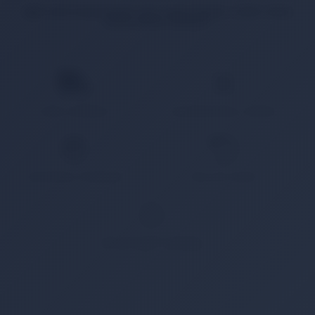
İlgili ürün bulunamadı veya satışa kapalı. Lütfen daha
sonra tekrar deneyin.
HIZLI KARGO
KAMPANYALI ÜRÜN
GÜVENLİ ÖDEME
KOLAY İADE
WHATSAPP SİPARİŞ
7x24 Whatsapp Üzerinden de Sipariş Verebilirsiniz.