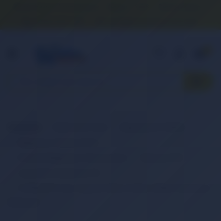
Banka Hesap Numaralarımız
İletişim
S.S.S.
Detaylı Arama
0 (850) 840 1638
satis@onlinereyonum.com
Hakkımızda
0
Anasayfa
Elektronik Ürün
Bilgisayar & Tablet
Bilgisayar Aksesuarları
Dizüstü Bilgisayar Aksesuarları
Batarya (Pil)
Hyperlife Notebook Pili
HYPERLIFE Acer Aspire 5710G, 5720G, 5930G Notebook
Bataryası