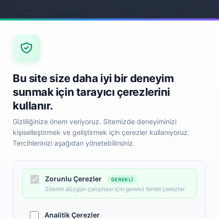
Bu site size daha iyi bir deneyim
sunmak için tarayıcı çerezlerini
kullanır.
Gizliliğinize önem veriyoruz. Sitemizde deneyiminizi
kişiselleştirmek ve geliştirmek için çerezler kullanıyoruz.
Tercihlerinizi aşağıdan yönetebilirsiniz.
x 9 Pin 80 Kolon Nokta
şlu Yazıcı
Zorunlu Çerezler
GEREKLI
Sitenin düzgün çalışması için gerekli temel çerezler
95,58 TL
Analitik Çerezler
pete Ekle